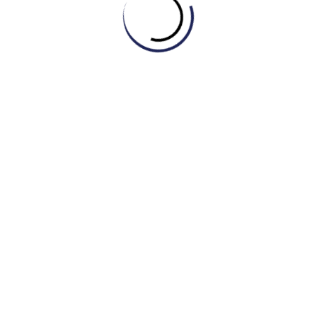
Nhóm các kỹ năng tư duy như sức sáng tạo, tư duy phản biện,
kỹ năng giải quyết vấn đề, kỹ năng ra quyết định, và khả năng tự
học suốt đời.
Kỹ Năng Làm Việc
Khả năng giao tiếp và hợp tác làm việc theo nhóm.
Kỹ năng sử dụng các công cụ làm
việc