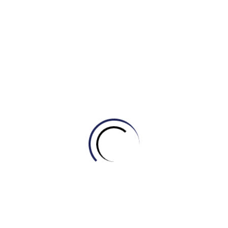
Tự học Writing
[GIẢI MÃ CAM 21 – TEST 1] – BÀI MẪU
WRITING TASK 2 CHỦ ĐỀ “HOUSING”
August 1, 2026