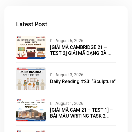
Latest Post
August 6, 2026
[GIẢI MÃ CAMBRIDGE 21 –
TEST 2] GIẢI MÃ DẠNG BÀI
BẢN ĐỒ (MAP) CÙNG IELTS
MASTER – ENGONOW
ENGLISH
August 3, 2026
Daily Reading #23: “Sculpture”
August 1, 2026
[GIẢI MÃ CAM 21 – TEST 1] –
BÀI MẪU WRITING TASK 2
CHỦ ĐỀ “HOUSING”