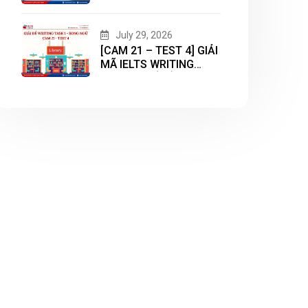
WRITING TASK 2 CHỦ
ĐỀ “HOUSING”
July 29, 2026
[CAM 21 – TEST 4] GIẢI
MÃ IELTS WRITING
TASK 1 CHỦ ĐỀ
“LIBRARY”