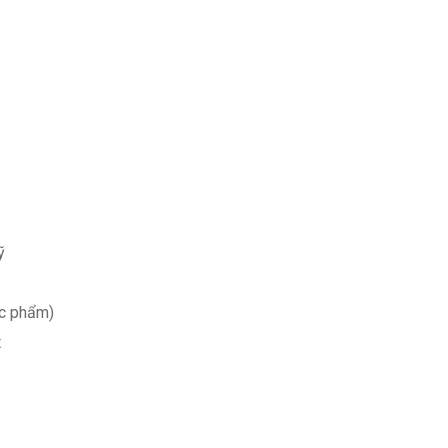
ỹ
ác phẩm)
t