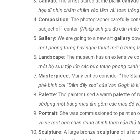
Canvas:
The artist stared at the blank
canvas
họa sĩ nhìn chằm chằm vào tấm vải toan trống m
Composition:
The photographer carefully con
subject off-center.
(Nhiếp ảnh gia đã cân nhắc 
Gallery:
We are going to a new art
gallery
down
một phòng trưng bày nghệ thuật mới ở trung tâ
Landscape:
The museum has an extensive coll
một bộ sưu tập lớn các bức tranh phong cảnh t
Masterpiece:
Many critics consider “The Star
phê bình coi “Đêm đầy sao” của Van Gogh là ki
Palette:
The painter used a warm
palette
of r
sửdụng một bảng màu ấm gồm các màu đỏ và 
Portrait:
She was commissioned to paint an of
vụ vẽ một bức chân dung chính thức của thủ t
Sculpture:
A large bronze
sculpture
of a hors