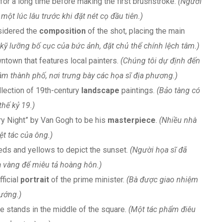
for a long time before making the first brushstroke.
(Người
ột lúc lâu trước khi đặt nét cọ đầu tiên.)
sidered the
composition
of the shot, placing the main
kỹ lưỡng bố cục của bức ảnh, đặt chủ thể chính lệch tâm.)
town that features local painters.
(Chúng tôi dự định đến
m thành phố, nơi trưng bày các họa sĩ địa phương.)
ection of 19th-century
landscape
paintings.
(Bảo tàng có
hế kỷ 19.)
ry Night” by Van Gogh to be his
masterpiece
.
(Nhiều nhà
ệt tác của ông.)
eds and yellows to depict the sunset.
(Người họa sĩ đã
vàng để miêu tả hoàng hôn.)
ficial
portrait
of the prime minister.
(Bà được giao nhiệm
ướng.)
e stands in the middle of the square.
(Một tác phẩm điêu