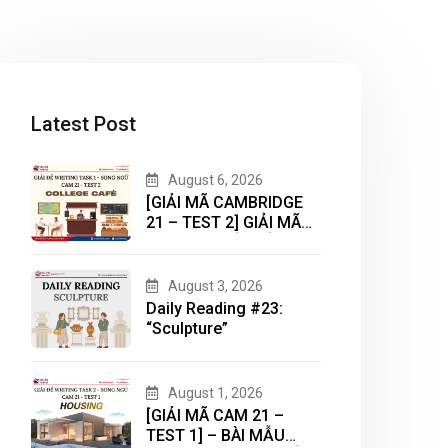
Latest Post
August 6, 2026
[GIẢI MÃ CAMBRIDGE
21 – TEST 2] GIẢI MÃ
DẠNG BÀI BẢN ĐỒ
(MAP) CÙNG IELTS
MASTER – ENGONOW
August 3, 2026
ENGLISH
Daily Reading #23:
“Sculpture”
August 1, 2026
[GIẢI MÃ CAM 21 –
TEST 1] – BÀI MẪU