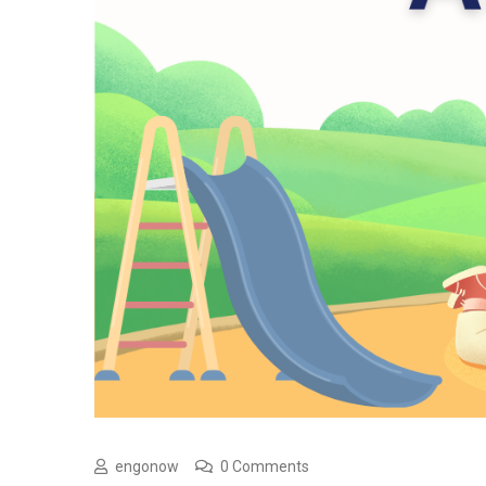
engonow
0 Comments