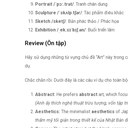
Portrait
/ˈpɔː.trət/
: Tranh chân dung
Sculpture
/ˈskʌlp.tʃər/
: Tác phẩm điêu khắc
Sketch
/sketʃ/
: Bản phác thảo / Phác họa
Exhibition
/ˌek.sɪˈbɪʃ.ən/
: Buổi triển lãm
Review (Ôn tập)
Hãy sử dụng những từ vựng chủ đề “Art” này trong cá
dụ:
Chắc chắn rồi. Dưới đây là các câu ví dụ cho toàn bộ
Abstract:
He prefers
abstract
art, which focu
(Anh ấy thích nghệ thuật trừu tượng, vốn tập t
Aesthetics:
The minimalist
aesthetics
of Jap
thẩm mỹ tối giản trong thiết kế của Nhật Bản đ