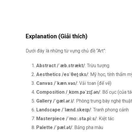
Explanation (Giải thích)
Dưới đây là những từ vựng chủ đề “Art”:
Abstract /ˈæb.strækt/
: Trừu tượng
Aesthetics
/esˈθet̬·ɪks/
: Mỹ học, tính thẩm m
Canvas
/ˈkæn.vəs/
: Vải toan (để vẽ)
Composition
/ˌkɒm.pəˈzɪʃ.ən/
: Bố cục (của t
Gallery
/ˈɡæl.ər.i/
: Phòng trưng bày nghệ thuậ
Landscape
/ˈlænd.skeɪp/
: Tranh phong cảnh
Masterpiece
/ˈmɑː.stə.piːs/
: Kiệt tác
Palette
/ˈpæl.ət/
: Bảng pha màu