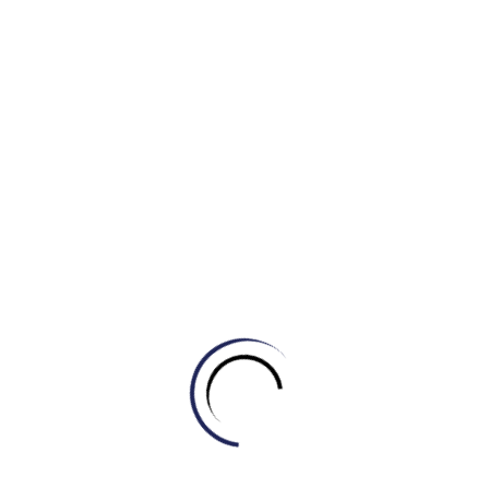
Listening
Holly’s Work Placement Tutorial (Hướng dẫn
Section
Vị trí Làm việc của Holly
3
Listening
Bird Migration Theory (Lý thuyết về sự di cư
Section
của chim)
4
Reading
Passage
The thylacine (Hổ Tasmania)
1
Reading
Passage
Palm oil (Dầu cọ)
2