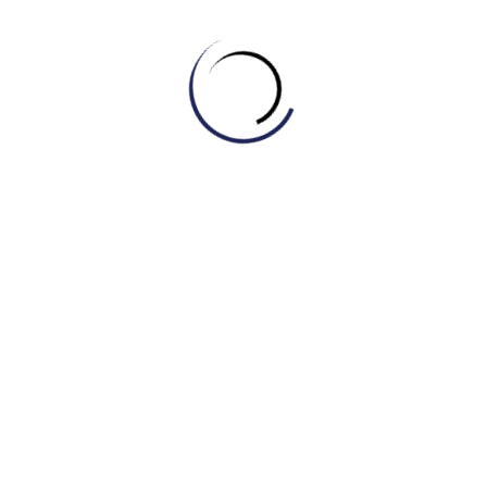
Đầu Tư IELTS Từ Lớp 10: Phụ Huynh Nên
Hiểu Gì Về Thay Đổi Quy Đổi Điểm 2026?
July 23, 2026