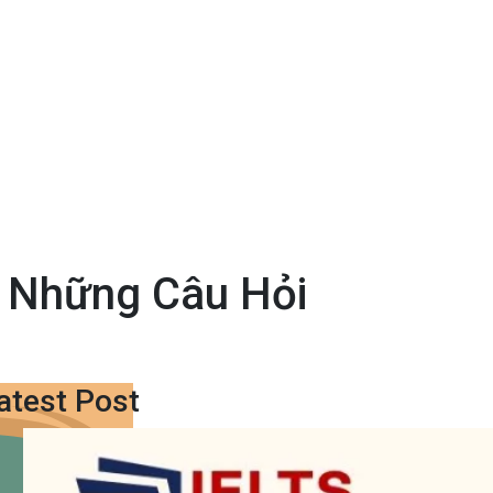
 Những Câu Hỏi
atest Post