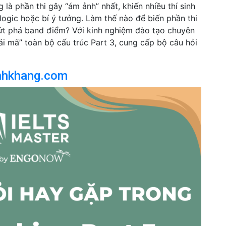
là phần thi gây “ám ảnh” nhất, khiến nhiều thí sinh
 logic hoặc bí ý tưởng. Làm thế nào để biến phần thi
ứt phá band điểm? Với kinh nghiệm đào tạo chuyên
ải mã” toàn bộ cấu trúc Part 3, cung cấp bộ câu hỏi
nhkhang.com