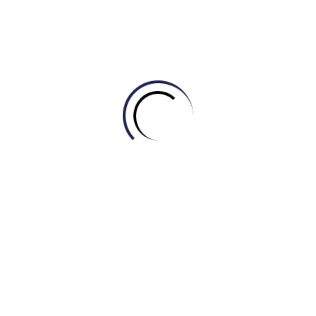
February 27, 2026
Tự học Listening & Speaking
,
Tự học Reading
[DAILY READING #4] CHINH PHỤC CHỦ ĐỀ
“WILDFIRES”
February 27, 2026