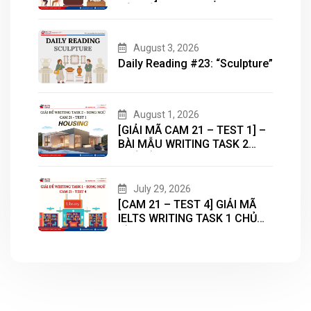
BẢN ĐỒ (MAP) CÙNG IELTS
MASTER – ENGONOW
ENGLISH
August 3, 2026
Daily Reading #23: “Sculpture”
August 1, 2026
[GIẢI MÃ CAM 21 – TEST 1] –
BÀI MẪU WRITING TASK 2
CHỦ ĐỀ “HOUSING”
July 29, 2026
[CAM 21 – TEST 4] GIẢI MÃ
IELTS WRITING TASK 1 CHỦ
ĐỀ “LIBRARY”