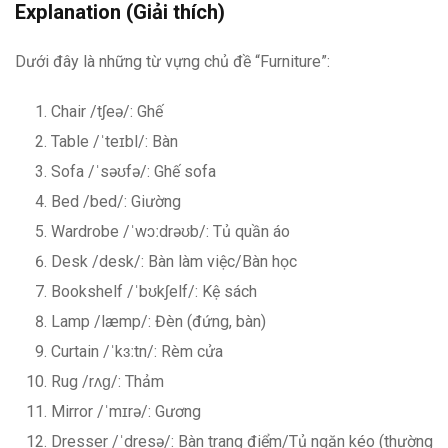
Explanation (Giải thích)
Dưới đây là những từ vựng chủ đề “Furniture”:
Chair /tʃeə/: Ghế
Table /ˈteɪbl/: Bàn
Sofa /ˈsəʊfə/: Ghế sofa
Bed /bed/: Giường
Wardrobe /ˈwɔːdrəʊb/: Tủ quần áo
Desk /desk/: Bàn làm việc/Bàn học
Bookshelf /ˈbʊkʃelf/: Kệ sách
Lamp /læmp/: Đèn (đứng, bàn)
Curtain /ˈkɜːtn/: Rèm cửa
Rug /rʌɡ/: Thảm
Mirror /ˈmɪrə/: Gương
Dresser /ˈdresə/: Bàn trang điểm/Tủ ngăn kéo (thường