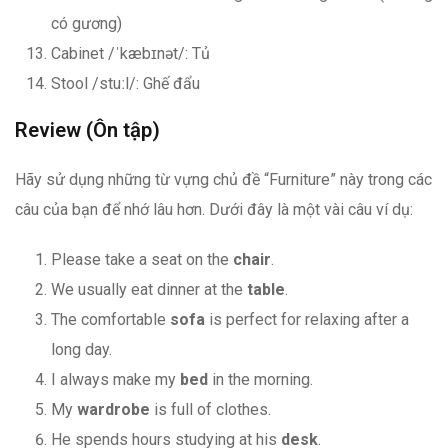
có gương)
Cabinet /ˈkæbɪnət/: Tủ
Stool /stuːl/: Ghế đẩu
Review (Ôn tập)
Hãy sử dụng những từ vựng chủ đề “Furniture” này trong các
câu của bạn để nhớ lâu hơn. Dưới đây là một vài câu ví dụ:
Please take a seat on the
chair
.
We usually eat dinner at the
table
.
The comfortable
sofa
is perfect for relaxing after a
long day.
I always make my
bed
in the morning.
My
wardrobe
is full of clothes.
He spends hours studying at his
desk
.