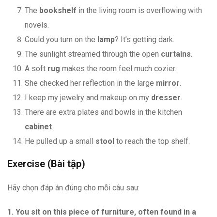
The
bookshelf
in the living room is overflowing with
novels.
Could you turn on the
lamp
? It’s getting dark.
The sunlight streamed through the open
curtains
.
A soft
rug
makes the room feel much cozier.
She checked her reflection in the large
mirror
.
I keep my jewelry and makeup on my
dresser
.
There are extra plates and bowls in the kitchen
cabinet
.
He pulled up a small
stool
to reach the top shelf.
Exercise (Bài tập)
Hãy chọn đáp án đúng cho mỗi câu sau:
1. You sit on this piece of furniture, often found in a