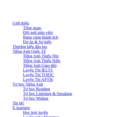
Giới thiệu
Tổng quan
Đội ngũ giáo viên
Bảng vàng thành tích
Dự án & Sự kiện
Thương hiệu đào tạo
Tiếng Anh Quốc Tế
Tiếng Anh Thiếu Nhi
Tiếng Anh Thiếu Niên
Tiếng Anh Giao tiếp
Luyện Thi IELTS
Luyện Thi TOEIC
Luyện Thi APTIS
Tự học Tiếng Anh
Tự học Reading
Tự học Listening & Speaking
Tự học Writing
Tin tức
E-learning
Học trực tuyến