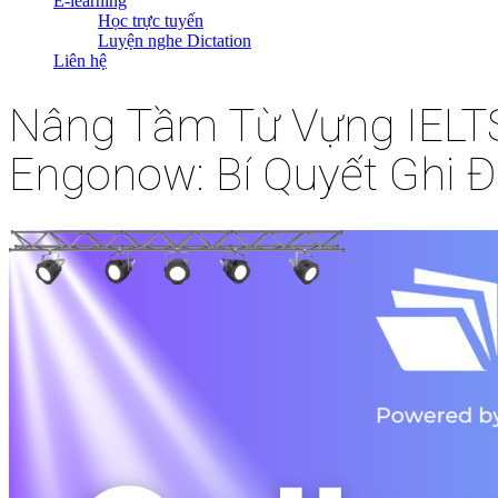
E-learning
Học trực tuyến
Luyện nghe Dictation
Liên hệ
Nâng Tầm Từ Vựng IELTS 
Engonow: Bí Quyết Ghi Đ