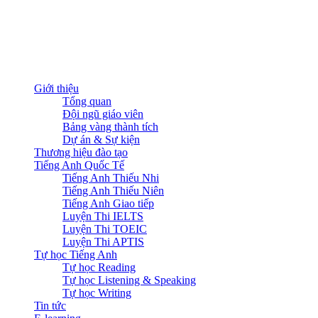
Giới thiệu
Tổng quan
Đội ngũ giáo viên
Bảng vàng thành tích
Dự án & Sự kiện
Thương hiệu đào tạo
Tiếng Anh Quốc Tế
Tiếng Anh Thiếu Nhi
Tiếng Anh Thiếu Niên
Tiếng Anh Giao tiếp
Luyện Thi IELTS
Luyện Thi TOEIC
Luyện Thi APTIS
Tự học Tiếng Anh
Tự học Reading
Tự học Listening & Speaking
Tự học Writing
Tin tức