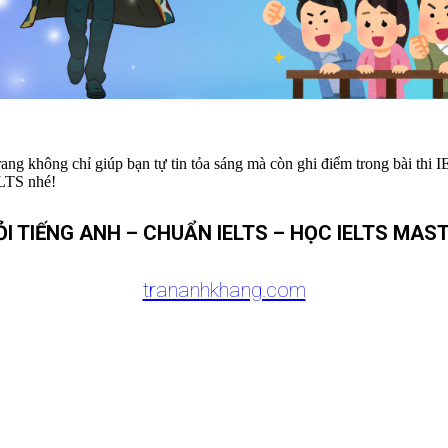
trang không chỉ giúp bạn tự tin tỏa sáng mà còn ghi điểm trong bài t
ELTS nhé!
ỎI TIẾNG ANH – CHUẨN IELTS – HỌC IELTS MAS
trananhkhang.com