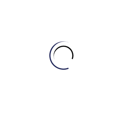
giáo dục trong việc giảm tỷ lệ tội phạm.
27.01.2024: “In some countries, university
students live with their families, while in others,
students choose to study in another city.”
Chủ đề:
Family and Relationships
Loại câu hỏi:
Discussion
– Thảo luận về lợi ích
và bất lợi của việc sống với gia đình hay học xa
nhà khi học đại học.
Kết luận
Phân bố chủ đề
: Đúng như bạn nhận xét, ngoài các chủ
đề như giáo dục, công nghệ và môi trường, các chủ đề
liên quan đến “Society and Culture”, “Work and
Economy”, và “Family and Relationships” cũng chiếm
một tỷ lệ lớn trong các đề thi Task 2 của năm 2024.