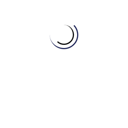
Nhìn chung, các văn phòng Nhật Bản được đặc trưng bởi bố
trí tập trung, thúc đẩy tinh thần làm việc đồng đội và giám
sát của quản lý, trong khi các văn phòng Mỹ thể hiện không
gian làm việc được phân chia với các khu vực chức năng
riêng biệt, nhấn mạnh cơ cấu phân cấp.
Exercise (Bài tập)
Phía trên là bài mẫu writing task 1. Sau đây, bạn hãy viết một
bài hoàn chỉnh nhé:
Bạn đang tìm kiếm khóa học IELTS Bình Tân, Quận 6 chất
lượng để nâng cao vốn từ vựng và tự tin chinh phục bài thi
IELTS? IELTS Master Engonow tự hào là trung tâm đào tạo
IELTS tiên phong ứng dụng Trí Tuệ Nhân Tạo sẽ giúp bạn