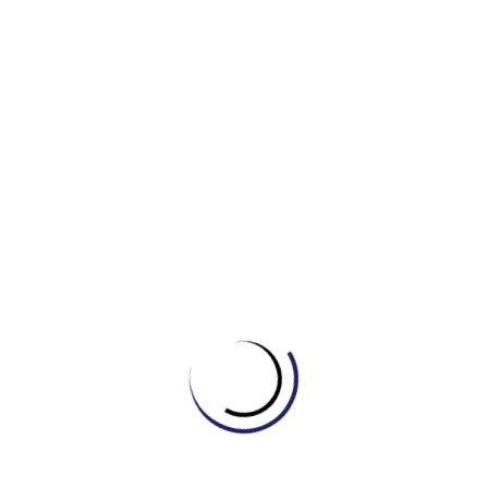
BẢN ĐỒ (MAP) CÙNG IELTS
MASTER – ENGONOW
ENGLISH
August 3, 2026
Daily Reading #23: “Sculpture”
August 1, 2026
[GIẢI MÃ CAM 21 – TEST 1] –
BÀI MẪU WRITING TASK 2
CHỦ ĐỀ “HOUSING”
July 29, 2026
[CAM 21 – TEST 4] GIẢI MÃ
IELTS WRITING TASK 1 CHỦ
ĐỀ “LIBRARY”